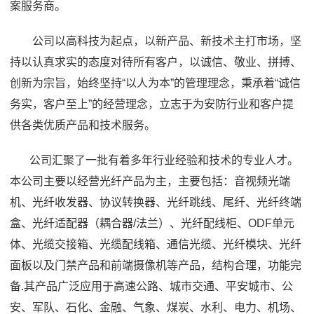
案服务商。
公司以高科技为起点，以新产品、新技术主打市场，坚
持以认真求实的态度对待所有客户，以诚信、敬业、拼搏、
创新为宗旨，始终坚持“以人为本”的管理理念，秉承着“诚信
务实，客户至上”的经营理念，立志于为安防行业和客户提
供各类优质产品和技术服务。
公司汇聚了一批有着多年行业经验和技术的专业人才。
本公司主要以经营光纤产品为主，主要包括：
音视频光端
机
、
光纤收发器
、
协议转换器
、
光纤跳线
、尾纤、
光纤终端
盒
、
光纤适配器
（耦合器/法兰）、光纤配线柜、ODF单元
体、光缆交接箱、光缆配线箱、通信光缆、光纤模块、
光纤
面板
以及门禁产品和前端摄像机等产品，结构合理，功能完
备.其产品广泛应用于高速公路、城市交通、平安城市、公
安、军队、石化、金融、气象、煤炭、水利、电力、机场、